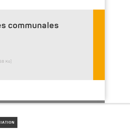
lles communales
68 Ko
]
CIATION