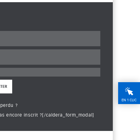
TER
EN 1 CLIC
 perdu ?
 encore inscrit ?[/caldera_form_modal]