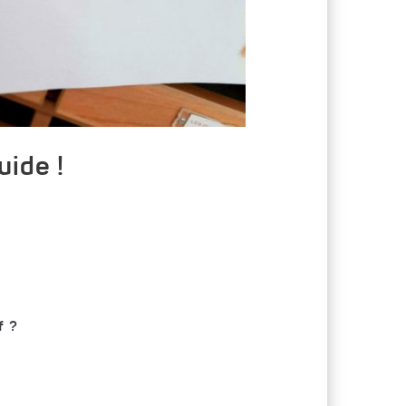
uide !
f ?