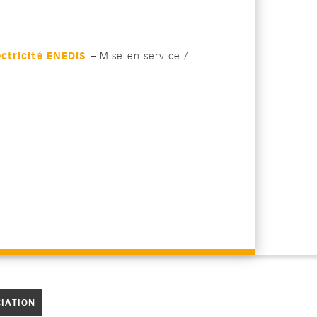
ectricité ENEDIS
– M
ise en service /
CIATION