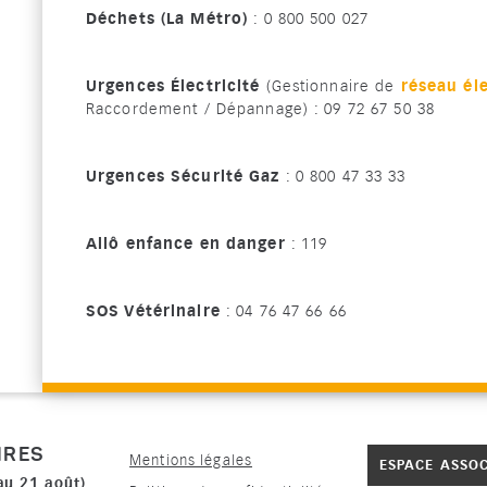
Déchets (La Métro)
: 0 800 500 027
Urgences Électricité
(Gestionnaire de
réseau él
Raccordement / Dépannage) : 09 72 67 50 38
Urgences Sécurité Gaz
: 0 800 47 33 33
Allô enfance en danger
: 119
S
OS Vétérinaire
: 04 76 47 66 66
IRES
Mentions légales
ESPACE ASSO
au 21 août)