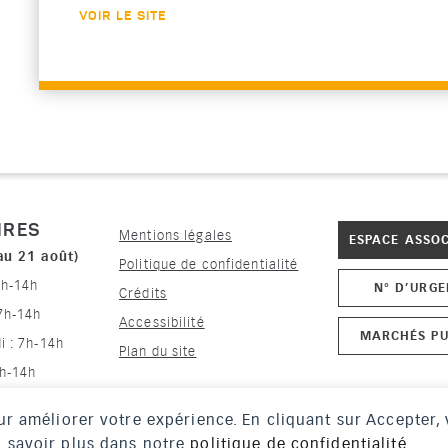
VOIR LE SITE
IRES
Mentions légales
ESPACE ASSO
au 21 août)
Politique de confidentialité
7h-14h
N° D’URG
Crédits
 7h-14h
Accessibilité
MARCHÉS PU
i : 7h-14h
Plan du site
7h-14h
 : 7h-14h
pour améliorer votre expérience. En cliquant sur Accepter
En savoir plus dans notre
politique de confidentialité
.