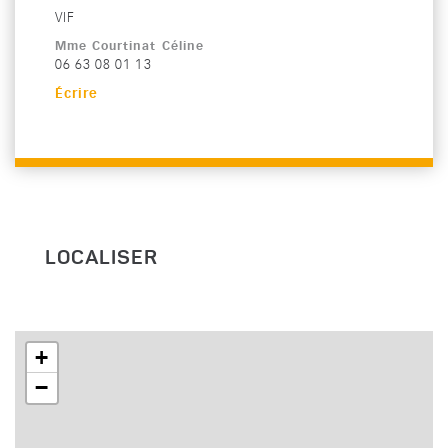
VIF
Mme Courtinat Céline
Téléphone :
06 63 08 01 13
Écrire
LOCALISER
+
−