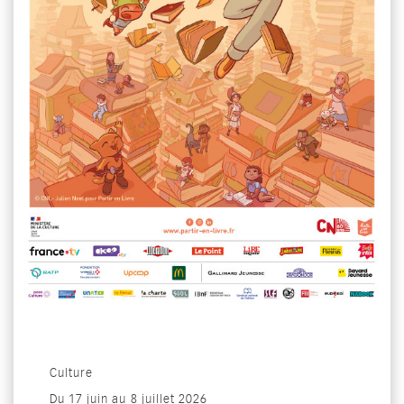
Catégorie : "
Culture
Du
17 juin
au
8 juillet 2026