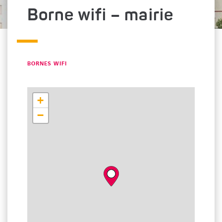
Borne wifi – mairie
CATÉGORIE : "
BORNES WIFI
+
−