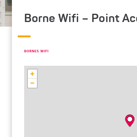
Borne Wifi – Point A
CATÉGORIE : "
BORNES WIFI
+
−