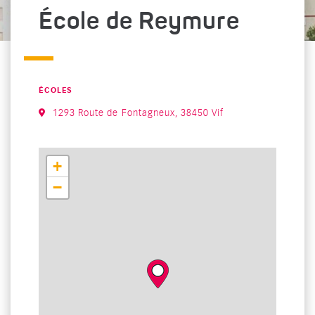
École de Reymure
CATÉGORIE : "
ÉCOLES
1293 Route de Fontagneux, 38450 Vif
+
−