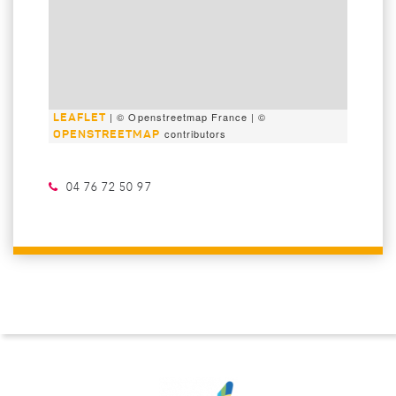
| © Openstreetmap France | ©
LEAFLET
contributors
OPENSTREETMAP
Téléphone :
04 76 72 50 97