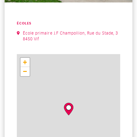
CATÉGORIE : "
ÉCOLES
École primaire J.F Champollion, Rue du Stade, 3
8450 Vif
+
−