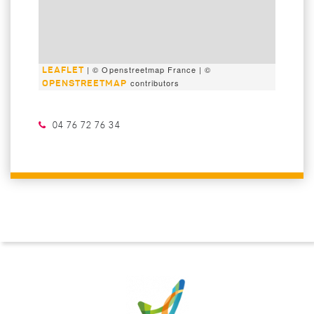
| © Openstreetmap France | ©
LEAFLET
contributors
OPENSTREETMAP
Téléphone :
04 76 72 76 34