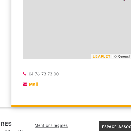
| © Openst
LEAFLET
Téléphone :
04 76 73 73 00
Mail
IRES
Mentions légales
ESPACE ASSO