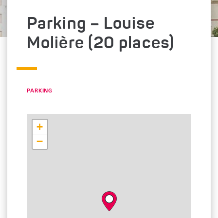
Parking – Louise
Molière (20 places)
CATÉGORIE : "
PARKING
+
−