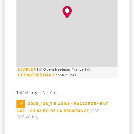
| © Openstreetmap France | ©
LEAFLET
contributors
OPENSTREETMAP
Télécharger l’arrêté :
2026_128_T BIASINI – RACCORDEMENT
GAZ – 29 33 BD DE LA RÉSISTANCE
[
PDF –
688,48 Ko
]