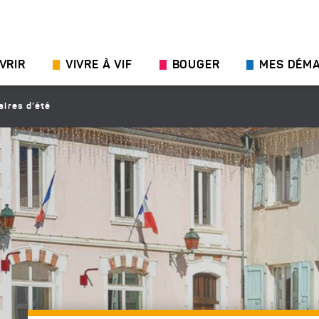
VRIR
VIVRE À VIF
BOUGER
MES DÉM
aires d’été