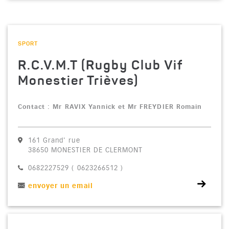
Voir la fiche
CATÉGORIE : "
SPORT
R.C.V.M.T (Rugby Club Vif
Monestier Trièves)
Contact : Mr RAVIX Yannick et Mr FREYDIER Romain
161 Grand' rue
38650 MONESTIER DE CLERMONT
Téléphone :
0682227529 ( 0623266512 )
envoyer un email
Voir la fiche