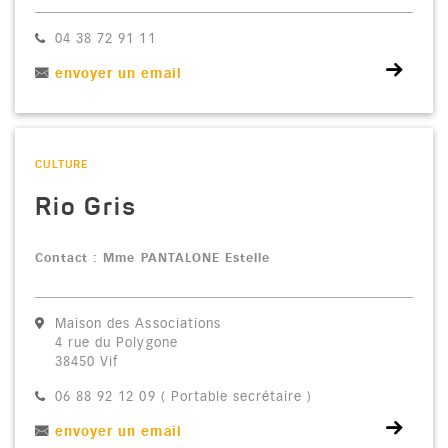
Téléphone :
04 38 72 91 11
envoyer un email
Voir la fiche
CATÉGORIE : "
CULTURE
Rio Gris
Contact : Mme PANTALONE Estelle
Maison des Associations
4 rue du Polygone
38450 Vif
Téléphone :
06 88 92 12 09 ( Portable secrétaire )
envoyer un email