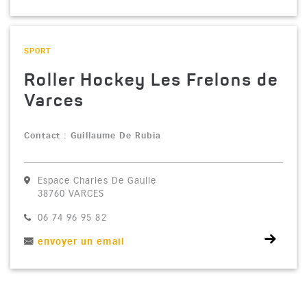
Voir la fiche
CATÉGORIE : "
SPORT
Roller Hockey Les Frelons de
Varces
Contact : Guillaume De Rubia
Espace Charles De Gaulle
38760 VARCES
Téléphone :
06 74 96 95 82
envoyer un email