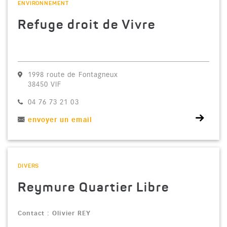
CATÉGORIE : "
ENVIRONNEMENT
Refuge droit de Vivre
1998 route de Fontagneux
38450 VIF
Téléphone :
04 76 73 21 03
envoyer un email
Voir la fiche
CATÉGORIE : "
DIVERS
Reymure Quartier Libre
Contact : Olivier REY