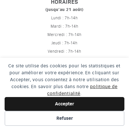
HORAIRES
(jusqu’au 21 août)
Lundi : 7h-14h
Mardi : 7h-14h
Mercredi : 7h-14h
Jeudi : 7h-14h
Vendredi : 7h-14h
Ce site utilise des cookies pour les statistiques et
pour améliorer votre expérience. En cliquant sur
Mentions légales
Accepter, vous consentez à notre utilisation des
Politique de confidentialité
cookies. En savoir plus dans notre
politique de
confidentialité
.
Crédits
Accessibilité
Accepter
Plan du site
Refuser
EN 1 CLIC