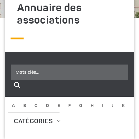
Annuaire des
associations
Recherche
Valider
A
B
C
D
E
F
G
H
I
J
K
L
CATÉGORIES