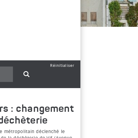
Réinitialiser
rs : changement
 déchèterie
e métropolitain déclenché le