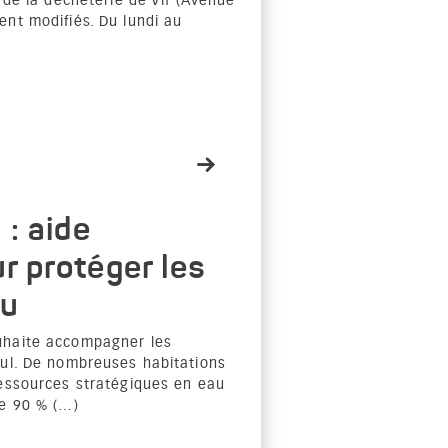
s de la déchèterie de Vif (Avenue
ent modifiés. Du lundi au
 : aide
r protéger les
au
uhaite accompagner les
oul. De nombreuses habitations
ressources stratégiques en eau
de 90 % (…)