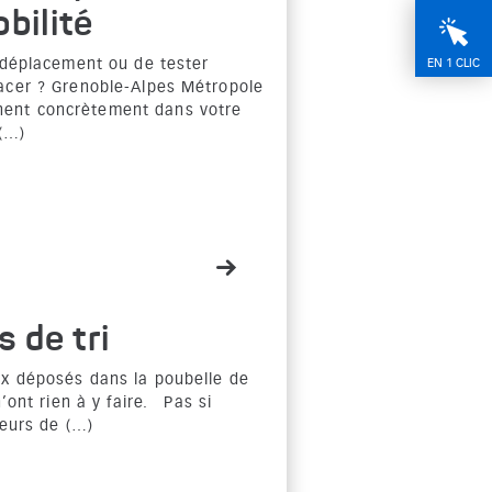
bilité
e déplacement ou de tester
EN 1 CLIC
acer ? Grenoble-Alpes Métropole
ent concrètement dans votre
 (…)
s de tri
ix déposés dans la poubelle de
n’ont rien à y faire. Pas si
reurs de (…)